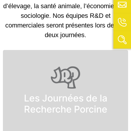
d’élevage, la santé animale, l’économie et la
sociologie. Nos équipes R&D et
commerciales seront présentes lors de ces
deux journées.
Les Journées de la
Les Journées de la
Recherche Porcine
Recherche Porcine
Découvrir le site des JRP